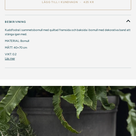
LÄGG TILL I KUNDVAGN
•
425 KR
BESKRIVNING
Kuddfodral i sammetsbomull med quiltad framsida och baksida i bomull med dekorativa band att
stänga igen med.
MATERIAL: Bomull
MÅTT: 40×70 cm
VIKT: 0.2
Läs mer