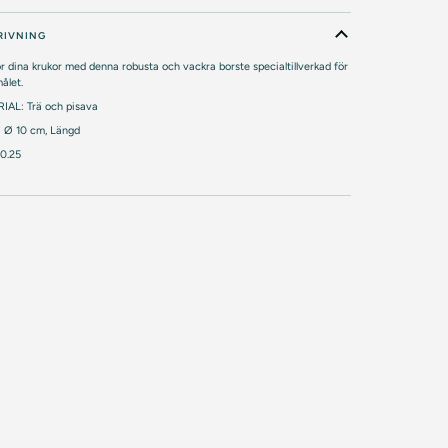
RIVNING
 dina krukor med denna robusta och vackra borste specialtillverkad för
ålet.
IAL: Trä och pisava
 Ø 10 cm, Längd
 0.25