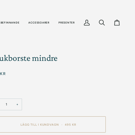
LBEFINNANDE
ACCESSOARER
PRESENTER
Sök
Varukorg
ukborste mindre
 KR
+
LÄGG TILL I KUNDVAGN
•
495 KR