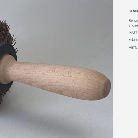
BESK
Rengör
ändam
MATER
MÅTT:
VIKT: