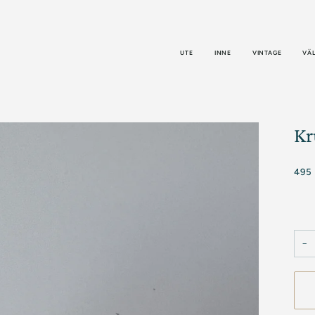
UTE
INNE
VINTAGE
VÄ
Kr
495
−